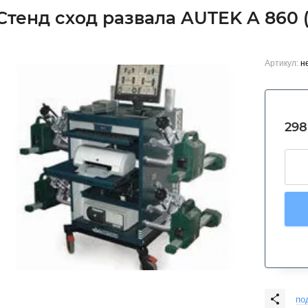
Стенд сход развала AUTEK A 860
Артикул:
н
298
по